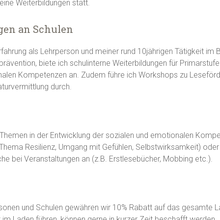
ine Weiterbildungen statt.
gen an Schulen
fahrung als Lehrperson und meiner rund 10jährigen Tätigkeit im 
rävention, biete ich schulinterne Weiterbildungen für Primarstuf
nalen Kompetenzen an. Zudem führe ich Workshops zu Leseförde
aturvermittlung durch.
n Themen in der Entwicklung der sozialen und emotionalen Kompe
. Thema Resilienz, Umgang mit Gefühlen, Selbstwirksamkeit) oder
che bei Veranstaltungen an (z.B. Erstlesebücher, Mobbing etc.).
ersonen und Schulen gewähren wir 10% Rabatt auf das gesamte L
ht im Laden führen, können gerne in kurzer Zeit beschafft werden.