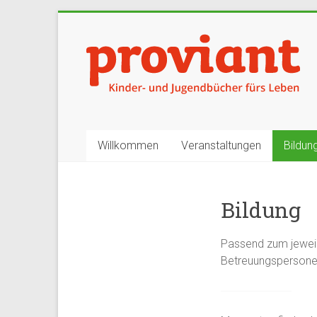
Zum
Inhalt
springen
Proviant
Kinderbücher
und
Jugendbücher
fürs
Willkommen
Veranstaltungen
Bildun
Leben
in
Basel
Bildung
Passend zum jeweil
Betreuungspersone