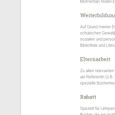
Momentan finden ke
Weiterbildun
Auf Grund meiner Er
schulischen Gewaltp
sozialen und perso
Bibliothek und Liter
Elternarbeit
Zu allen relevante
als Referentin (z.B
spezielle Büchertis
Rabatt
Speziell für Lehrp
Bücher, die wir nic