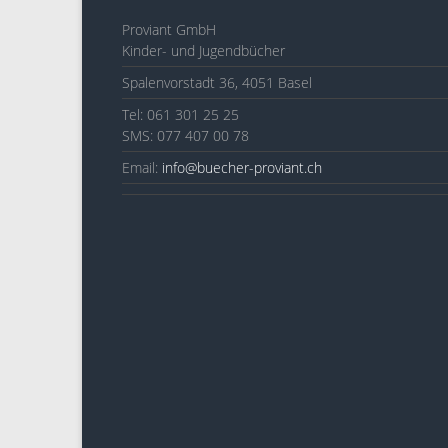
Proviant GmbH
Kinder- und Jugendbücher
Spalenvorstadt 36, 4051 Basel
Tel: 061 301 25 25
SMS: 077 407 00 78
Email:
info@buecher-proviant.ch