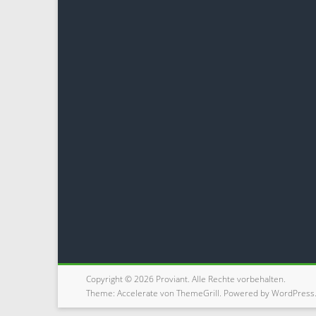
Copyright © 2026
Proviant
. Alle Rechte vorbehalten.
Theme:
Accelerate
von ThemeGrill. Powered by
WordPress