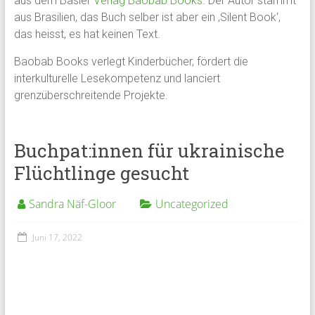
aus dem Basler
Verlag Baobab Books
. Der Autor stammt
aus Brasilien, das Buch selber ist aber ein ‚Silent Book‘,
das heisst, es hat keinen Text.
Baobab Books verlegt Kinderbücher, fördert die
interkulturelle Lesekompetenz und lanciert
grenzüberschreitende Projekte.
Buchpat:innen für ukrainische
Flüchtlinge gesucht
Sandra Näf-Gloor
Uncategorized
Juni 17, 2022