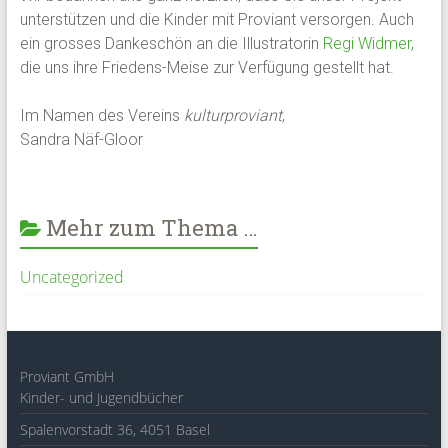
unterstützen und die Kinder mit Proviant versorgen. Auch
ein grosses Dankeschön an die Illustratorin
Regi Widmer
,
die uns ihre Friedens-Meise zur Verfügung gestellt hat.
Im Namen des Vereins
kulturproviant
,
Sandra Näf-Gloor
Mehr zum Thema …
Uncategorized
Proviant GmbH
Kinder- und Jugendbücher
Spalenvorstadt 36, 4051 Basel