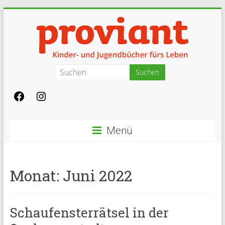
Zum
Inhalt
springen
Proviant
Kinderbücher
und
Jugendbücher
Menü
fürs
Leben
in
Basel
Monat:
Juni 2022
Schaufensterrätsel in der