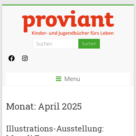
Zum
Inhalt
springen
Proviant
Kinderbücher
und
Jugendbücher
Menü
fürs
Leben
in
Basel
Monat:
April 2025
Illustrations-Ausstellung: