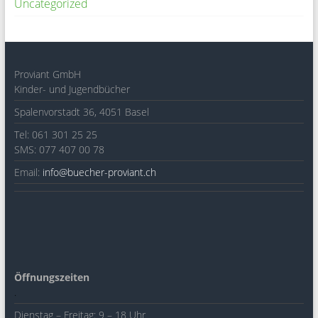
Uncategorized
Proviant GmbH
Kinder- und Jugendbücher
Spalenvorstadt 36, 4051 Basel
Tel: 061 301 25 25
SMS: 077 407 00 78
Email:
info@buecher-proviant.ch
Öffnungszeiten
.
Dienstag – Freitag: 9 – 18 Uhr