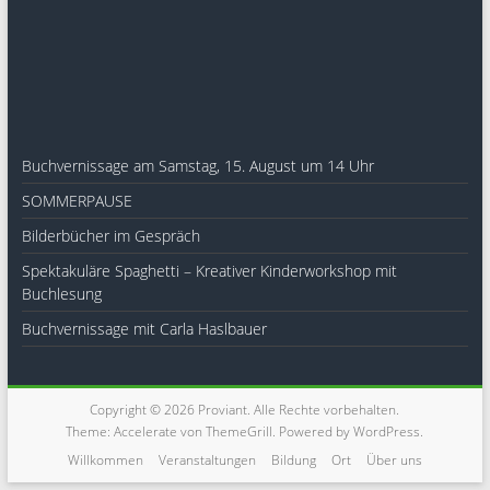
Buchvernissage am Samstag, 15. August um 14 Uhr
SOMMERPAUSE
Bilderbücher im Gespräch
Spektakuläre Spaghetti – Kreativer Kinderworkshop mit
Buchlesung
Buchvernissage mit Carla Haslbauer
Copyright © 2026
Proviant
. Alle Rechte vorbehalten.
Theme:
Accelerate
von ThemeGrill. Powered by
WordPress
.
Willkommen
Veranstaltungen
Bildung
Ort
Über uns