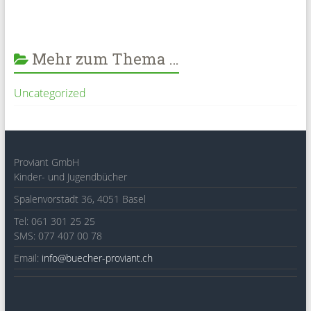
Mehr zum Thema …
Uncategorized
Proviant GmbH
Kinder- und Jugendbücher
Spalenvorstadt 36, 4051 Basel
Tel: 061 301 25 25
SMS: 077 407 00 78
Email:
info@buecher-proviant.ch