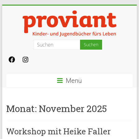
Zum
Inhalt
springen
Proviant
Kinderbücher
und
Jugendbücher
Menü
fürs
Leben
in
Basel
Monat:
November 2025
Workshop mit Heike Faller